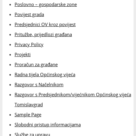
Razgovor s Načelnikom
Razgovor s Predsjednikom/vijećnikom Općinskog vijeća
Tomislavgrad
Sample Page
Slobodni pristup informacijama
Službe za upravu
Službeni glasnici
Statistički podatci
Statut općine
Statut općine Tomislavgrad
Strateški dokumenti
Teme za građane – Novčane subvencije, naknade i
pomoći