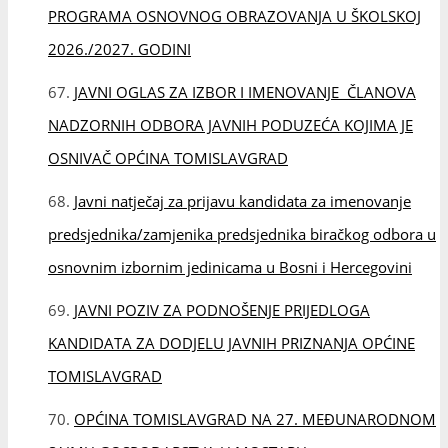
osnovnim izbornim jedinicama u Bosni i Hercegovini
JAVNI POZIV ZA PODNOŠENJE PRIJEDLOGA
KANDIDATA ZA DODJELU JAVNIH PRIZNANJA OPĆINE
TOMISLAVGRAD
OPĆINA TOMISLAVGRAD NA 27. MEĐUNARODNOM
SAJMU GOSPODARSTVA U MOSTARU
JAVNI POZIV ZA FINANCIRANJE PRIJEDLOGA
PROJEKATA NEVLADINIH ORGANIZACIJA SREDSTVIMA IZ
PRORAČUNA OPĆINE TOMISLAVGRAD ZA 2026.
GODINU
NAJAVA: OPĆINA TOMISLAVGRAD NA 27. SAJMU
GOSPODARSTVA U MOSTARU