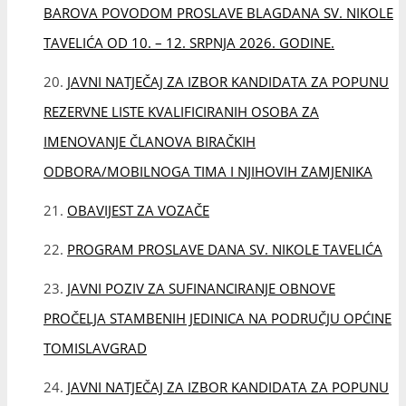
PROGRAM PROSLAVE DANA SV. NIKOLE TAVELIĆA
JAVNI POZIV ZA SUFINANCIRANJE OBNOVE
PROČELJA STAMBENIH JEDINICA NA PODRUČJU OPĆINE
TOMISLAVGRAD
JAVNI NATJEČAJ ZA IZBOR KANDIDATA ZA POPUNU
REZERVNE LISTE KVALIFICIRANIH OSOBA ZA
IMENOVANJE ČLANOVA BIRAČKIH
ODBORA/MOBILNOGA TIMA I NJIHOVIH ZAMJENIKA
POTPISAN UGOVOR O RADOVIMA NA SANACIJI
LOKALNE CESTE U NASELJU ŠUJICA
SOLARNA ELEKTRANA NA VODOCRPILIŠTU
OSTROŽAC – KORAK PREMA ODRŽIVOM RAZVOJU