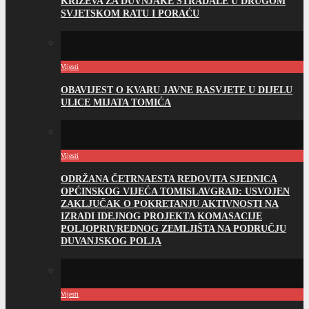
KRIŽEVA ZA DUVNJAKE STRADALE U DRUGOM
SVJETSKOM RATU I PORAĆU
Vijesti
OBAVIJEST O KVARU JAVNE RASVJETE U DIJELU
ULICE MIJATA TOMIĆA
Vijesti
ODRŽANA ČETRNAESTA REDOVITA SJEDNICA
OPĆINSKOG VIJEĆA TOMISLAVGRAD: USVOJEN
ZAKLJUČAK O POKRETANJU AKTIVNOSTI NA
IZRADI IDEJNOG PROJEKTA KOMASACIJE
POLJOPRIVREDNOG ZEMLJIŠTA NA PODRUČJU
DUVANJSKOG POLJA
Vijesti