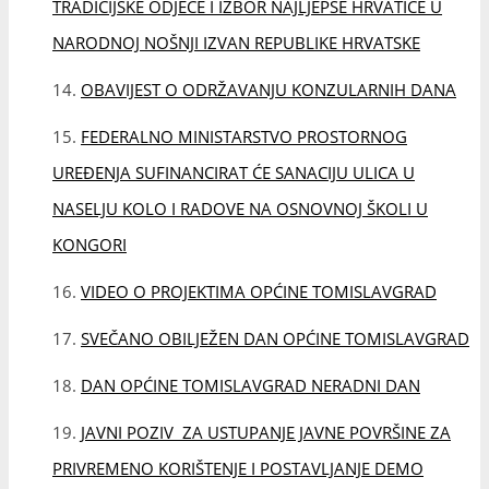
VIDEO O PROJEKTIMA OPĆINE TOMISLAVGRAD
SVEČANO OBILJEŽEN DAN OPĆINE TOMISLAVGRAD
DAN OPĆINE TOMISLAVGRAD NERADNI DAN
JAVNI POZIV ZA USTUPANJE JAVNE POVRŠINE ZA
PRIVREMENO KORIŠTENJE I POSTAVLJANJE DEMO
BAROVA POVODOM PROSLAVE BLAGDANA SV. NIKOLE
TAVELIĆA OD 10. – 12. SRPNJA 2026. GODINE.
JAVNI NATJEČAJ ZA IZBOR KANDIDATA ZA POPUNU
REZERVNE LISTE KVALIFICIRANIH OSOBA ZA
IMENOVANJE ČLANOVA BIRAČKIH
ODBORA/MOBILNOGA TIMA I NJIHOVIH ZAMJENIKA
OBAVIJEST ZA VOZAČE