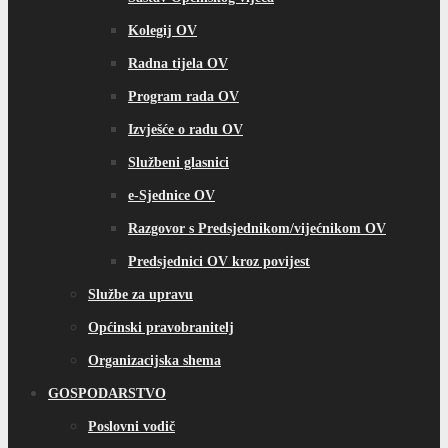
Predsjednici OV kroz povijest
Službe za upravu
Općinski pravobranitelj
Organizacijska shema
GOSPODARSTVO
Poslovni vodič
Poslovno – gospodarske zone
Integrirana strategija razvoja
DOKUMENTI
Statut općine
Službeni glasnici
Obrasci/Zahtjevi
Slobodni pristup informacijama
Pritužbe, prijedlozi građana