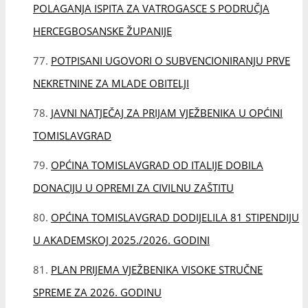
DONACIJU U OPREMI ZA CIVILNU ZAŠTITU
OPĆINA TOMISLAVGRAD DODIJELILA 81 STIPENDIJU
U AKADEMSKOJ 2025./2026. GODINI
PLAN PRIJEMA VJEŽBENIKA VISOKE STRUČNE
SPREME ZA 2026. GODINU
RAMAZANSKA ČESTITKA
JAVNOM KOMUNALNOM PODUZEĆU
TOMISLAVGRAD ZA RAZVOJ I UNAPRJEĐENJE SUSTAVA
UPRAVLJANJA OTPADOM U OKVIRU PROGRAMA
INTERREG IPA HR-BA-ME DODIJELJENO 384.550 EURA
GROBLJE MIRA: U 7. CIKLUSU PODIŽU SE 72 NOVA
BIJELA KRIŽA S IMENIMA DUVNJAKA STRADALIH U