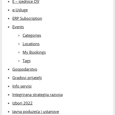
Gospodarstvo
Gradovi prijatelji
Info servisi
Integrirana strategija razvoja
Izbori 2022
Javna poduzeća i ustanove
JAVNE NABAVE
Javni pozivi i oglasi
Kolegij Općinskog vijeća
Komunalne djelatnosti i davanja
Kontakt informacije
Kratki životopis
Mjesne zajednice