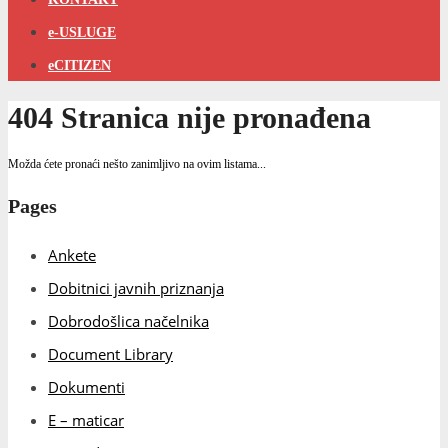
Ankete
Dobitnici javnih priznanja
Dobrodošlica načelnika
Document Library
Dokumenti
E – maticar
E – sjednice OV
e-Usluge
ERP Subscription
Events
Categories
Locations
My Bookings
Tags