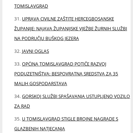
MALIH GOSPODARSTAVA
GORSKOJ SLUŽBI SPAŠAVANJA USTUPLJENO VOZILO
ZA RAD
U TOMISLAVGRAD STIGLE BROJNE NAGRADE S
GLAZBENIH NATJECANJA
Tomislavgrad prvi pilot Eko-industrijski park u Bosni
i Hercegovini – potpisan sporazum za razvoj nove
industrijske zone Vidikovac
PROGRAM OBILJEŽAVANJA DANA BRIGADE KRALJA
TOMISLAVA I DANA HRVATSKIH BRANITELJA OPĆINE
TOMISLAVGRAD
NAJBOLJIM OSNOVNOŠKOLCIMA DODIJELJENE