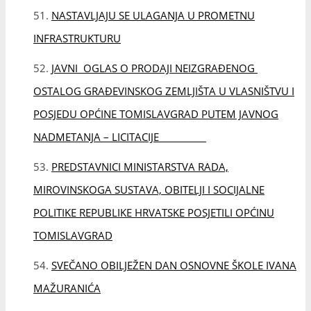
MIROVINSKOGA SUSTAVA, OBITELJI I SOCIJALNE
POLITIKE REPUBLIKE HRVATSKE POSJETILI OPĆINU
TOMISLAVGRAD
SVEČANO OBILJEŽEN DAN OSNOVNE ŠKOLE IVANA
MAŽURANIĆA
POSJET FEDERALNOM MINISTARSTVU RASELJENIH
OSOBA I IZBJEGLICA
KONAČNA LISTA KANDIDATA ZA PRIJEM VJEŽBENIKA
U OPĆINI TOMISLAVGRAD S VISOKOM STRUČNOM
SPREMOM U 2026. GODINI
POTPISAN UGOVOR O SANACIJI KROVIŠTA I
UREĐENJU PARTERA DJEČJEG VRTIĆA U GRABOVICI