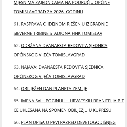
OPĆINSKOG VIJEĆA TOMISLAVGRAD
OBILJEŽEN DAN PLANETA ZEMLJE
IMENA SVIH POGINULIH HRVATSKIH BRANITELJA BIT
ĆE UKLESANA NA SPOMEN OBILJEŽJU U KUPRESU
PLAN UPISA U PRVI RAZRED DEVETOGODIŠNJEG
PROGRAMA OSNOVNOG OBRAZOVANJA U ŠKOLSKOJ
2026./2027. GODINI
JAVNI OGLAS ZA IZBOR I IMENOVANJE ČLANOVA
NADZORNIH ODBORA JAVNIH PODUZEĆA KOJIMA JE
OSNIVAČ OPĆINA TOMISLAVGRAD
Javni natječaj za prijavu kandidata za imenovanje
predsjednika/zamjenika predsjednika biračkog odbora u