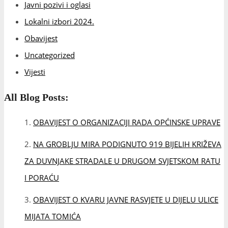
NA GROBLJU MIRA PODIGNUTO 919 BIJELIH KRIŽEVA
ZA DUVNJAKE STRADALE U DRUGOM SVJETSKOM RATU
I PORAĆU
OBAVIJEST O KVARU JAVNE RASVJETE U DIJELU ULICE
MIJATA TOMIĆA
ODRŽANA ČETRNAESTA REDOVITA SJEDNICA
OPĆINSKOG VIJEĆA TOMISLAVGRAD: USVOJEN
ZAKLJUČAK O POKRETANJU AKTIVNOSTI NA IZRADI
IDEJNOG PROJEKTA KOMASACIJE POLJOPRIVREDNOG
ZEMLJIŠTA NA PODRUČJU DUVANJSKOG POLJA
OBAVIJEST O ZABRANI LOŽENJA VATRE NA
OTVORENOM PROSTORU