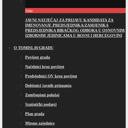
Predsjednici OV kroz povijest
Dobitnici javnih priznanja
Zemljopisni položaj
Statistički podatci
Plan grada
Mjesne zajednice
Gradovi prijatelji
Turizam
OPĆINSKA UPRAVA
Općinski načelnik
Općinski načelnik
Plan rada Općinskog načelnika
Izvješće o radu Općinskog načelnika
Aktivnosti načelnika