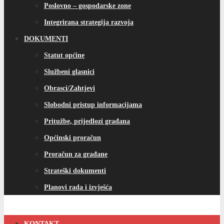
Općinski proračun
Proračun za građane
Strateški dokumenti
Planovi rada i izvješća
KONTAKT
e-USLUGE
eCITIZEN
404 Stranica nije pronađena
Možda ćete pronaći nešto zanimljivo na ovim listama...
Pages