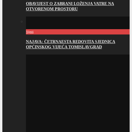
OBAVIJEST O ZABRANI LOŽENJA VATRE NA
OTVORENOM PROSTORU
Vijesti
NAJAVA: ČETRNAESTA REDOVITA SJEDNICA
OPĆINSKOG VIJEĆA TOMISLAVGRAD
Vijesti
JAVNI NATJEČAJ ZA PRIJAVU KANDIDATA ZA
IMENOVANJE PREDSJEDNIKA/ZAMJENIKA
PREDSJEDNIKA BIRAČKOG ODBORA U OSNOVNIM
IZBORNIM JEDINICAMA U BOSNI I HERCEGOVINI
O TOMISLAVGRADU
Povijest grada
Načelnici kroz povijest