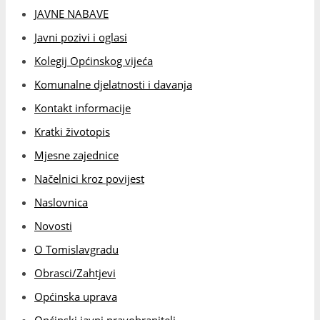
Načelnici kroz povijest
Naslovnica
Novosti
O Tomislavgradu
Obrasci/Zahtjevi
Općinska uprava
Općinski javni pravobranitelj
Općinski načelnik
Općinski načelnik – Izvješće o radu
Općinski proračun
Općinsko vijeće
Općinsko vijeće – Izvješće o radu
Općinsko vijeće – Program rada
Općinsko vijeće akti