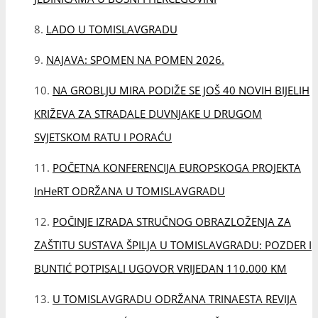
InHeRT ODRŽANA U TOMISLAVGRADU
POČINJE IZRADA STRUČNOG OBRAZLOŽENJA ZA
ZAŠTITU SUSTAVA ŠPILJA U TOMISLAVGRADU: POZDER I
BUNTIĆ POTPISALI UGOVOR VRIJEDAN 110.000 KM
U TOMISLAVGRADU ODRŽANA TRINAESTA REVIJA
TRADICIJSKE ODJEĆE I IZBOR NAJLJEPŠE HRVATICE U
NARODNOJ NOŠNJI IZVAN REPUBLIKE HRVATSKE
OBAVIJEST O ODRŽAVANJU KONZULARNIH DANA
FEDERALNO MINISTARSTVO PROSTORNOG
UREĐENJA SUFINANCIRAT ĆE SANACIJU ULICA U
NASELJU KOLO I RADOVE NA OSNOVNOJ ŠKOLI U
KONGORI