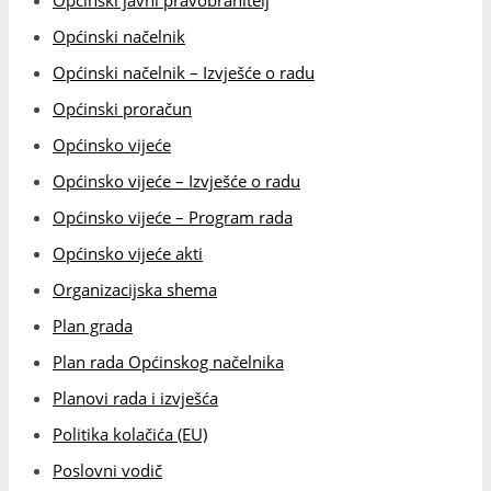
Organizacijska shema
Plan grada
Plan rada Općinskog načelnika
Planovi rada i izvješća
Politika kolačića (EU)
Poslovni vodič
Poslovno – gospodarske zone
Povijest grada
Predsjednici OV kroz povijest
Pritužbe, prijedlozi građana
Privacy Policy
Projekti
Proračun za građane
Radna tijela Općinskog vijeća