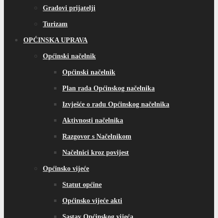
Razgovor s Načelnikom
Načelnici kroz povijest
Općinsko vijeće
Statut općine
Općinsko vijeće akti
Sastav Općinskog vijeća
Kolegij OV
Radna tijela OV
Program rada OV
Izvješće o radu OV
Službeni glasnici
e-Sjednice OV
Razgovor s Predsjednikom/vijećnikom OV