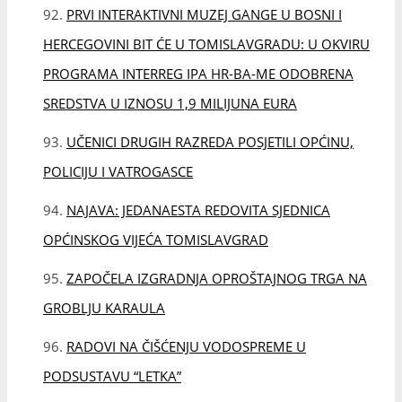
OPĆINSKOG VIJEĆA TOMISLAVGRAD
ZAPOČELA IZGRADNJA OPROŠTAJNOG TRGA NA
GROBLJU KARAULA
RADOVI NA ČIŠĆENJU VODOSPREME U
PODSUSTAVU “LETKA”
OBAVIJEST O USLUGAMA ODVOZA KOMUNALNOG
OTPADA
ZAHVALA OPĆINI TOMISLAVGRAD I JKP
TOMISLAVGRAD ZA DOPRINOS I SUDJELOVANJE U
PROJEKTU OPĆINSKOG OKOLIŠNOG UPRAVLJANJA
(MEG)
JAVNI NATJEČAJ