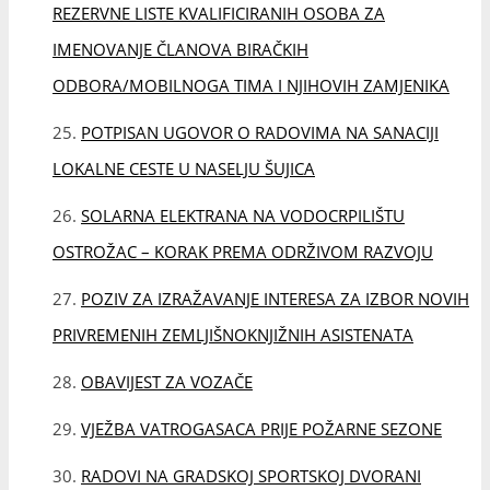
POZIV ZA IZRAŽAVANJE INTERESA ZA IZBOR NOVIH
PRIVREMENIH ZEMLJIŠNOKNJIŽNIH ASISTENATA
OBAVIJEST ZA VOZAČE
VJEŽBA VATROGASACA PRIJE POŽARNE SEZONE
RADOVI NA GRADSKOJ SPORTSKOJ DVORANI
TOMISLAVGRAD
UPRAVA CIVILNE ZAŠTITE HERCEGBOSANSKE
ŽUPANIJE: NAJAVA ŽUPANIJSKE VJEŽBE ŽURNIH SLUŽBI
NA PODRUČJU BUŠKOG JEZERA
JAVNI OGLAS
OPĆINA TOMISLAVGRAD POTIČE RAZVOJ
PODUZETNIŠTVA: BESPOVRATNA SREDSTVA ZA 35