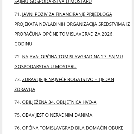
ZDRAVLJE JE NAJVEĆE BOGATSTVO – TJEDAN
ZDRAVLJA
OBILJEŽENA 34. OBLJETNICA HVO-A
OBAVIJEST O NERADNIM DANIMA
OPĆINA TOMISLAVGRAD BILA DOMAĆIN OBUKE I
POLAGANJA ISPITA ZA VATROGASCE S PODRUČJA
HERCEGBOSANSKE ŽUPANIJE
POTPISANI UGOVORI O SUBVENCIONIRANJU PRVE
NEKRETNINE ZA MLADE OBITELJI
JAVNI NATJEČAJ ZA PRIJAM VJEŽBENIKA U OPĆINI
TOMISLAVGRAD
OPĆINA TOMISLAVGRAD OD ITALIJE DOBILA