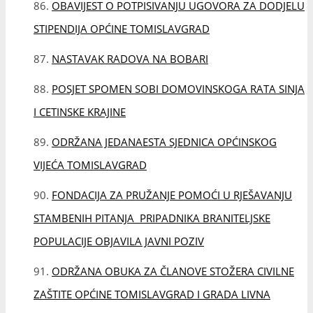
FONDACIJA ZA PRUŽANJE POMOĆI U RJEŠAVANJU
STAMBENIH PITANJA PRIPADNIKA BRANITELJSKE
POPULACIJE OBJAVILA JAVNI POZIV
ODRŽANA OBUKA ZA ČLANOVE STOŽERA CIVILNE
ZAŠTITE OPĆINE TOMISLAVGRAD I GRADA LIVNA
PRVI INTERAKTIVNI MUZEJ GANGE U BOSNI I
HERCEGOVINI BIT ĆE U TOMISLAVGRADU: U OKVIRU
PROGRAMA INTERREG IPA HR-BA-ME ODOBRENA
SREDSTVA U IZNOSU 1,9 MILIJUNA EURA
UČENICI DRUGIH RAZREDA POSJETILI OPĆINU,
POLICIJU I VATROGASCE
NAJAVA: JEDANAESTA REDOVITA SJEDNICA