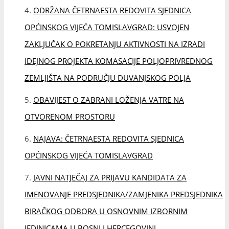
NAJAVA: ČETRNAESTA REDOVITA SJEDNICA
OPĆINSKOG VIJEĆA TOMISLAVGRAD
JAVNI NATJEČAJ ZA PRIJAVU KANDIDATA ZA
IMENOVANJE PREDSJEDNIKA/ZAMJENIKA PREDSJEDNIKA
BIRAČKOG ODBORA U OSNOVNIM IZBORNIM
JEDINICAMA U BOSNI I HERCEGOVINI
LADO U TOMISLAVGRADU
NAJAVA: SPOMEN NA POMEN 2026.
NA GROBLJU MIRA PODIŽE SE JOŠ 40 NOVIH BIJELIH
KRIŽEVA ZA STRADALE DUVNJAKE U DRUGOM
SVJETSKOM RATU I PORAĆU
POČETNA KONFERENCIJA EUROPSKOGA PROJEKTA