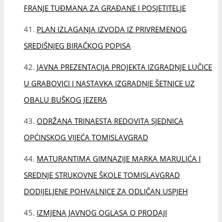
OPĆINSKOG VIJEĆA TOMISLAVGRAD
MATURANTIMA GIMNAZIJE MARKA MARULIĆA I
SREDNJE STRUKOVNE ŠKOLE TOMISLAVGRAD
DODIJELJENE POHVALNICE ZA ODLIČAN USPJEH
IZMJENA JAVNOG OGLASA O PRODAJI
NEIZGRAĐENOG OSTALOG GRAĐEVINSKOG ZEMLJIŠTA
VLASNIŠTVU I POSJEDU OPĆINE TOMISLAVGRAD PUTEM
JAVNOG NADMETANJA – LICITACIJE
JAVNI OGLAS ZA UPIS DJECE U JU DJEČJI VRTIĆ
TOMISLAVGRAD
POTPISAN UGOVOR O REKONSTRUKCIJI CESTE VIR –
VINICA